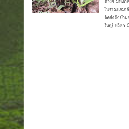
ต่างๆ มีทั้ง
โบราณและกล
จัดส่งถึงบ้า
ใหญ่ หวีดก ม