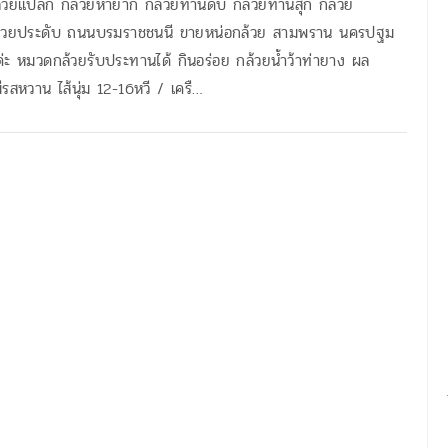
กล้วยแปลก กล้วยหายาก กล้วยทานดิบ กล้วยทานสุก กล้วย
้วยประดับ ถนนบรมราชชนนี ขายหน่อกล้วย สามพราน นครปฐม
นค่ะ หมวดกล้วยรับประทานได้ กินอร่อย กล้วยน้ำว้าท่ายาง ผล
ีรสหวาน ไส้นุ่ม 12-16หวี / เครื…