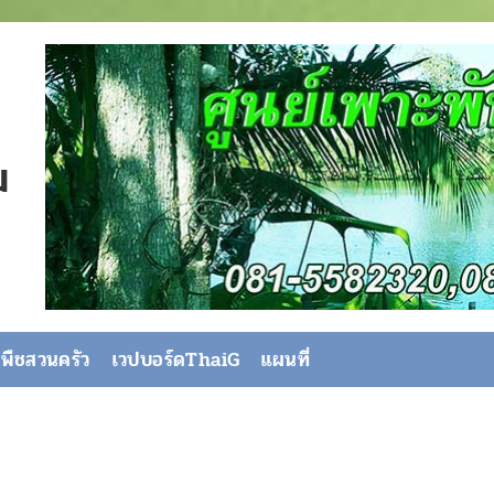
ม
พืชสวนครัว
เวปบอร์ดThaiG
แผนที่