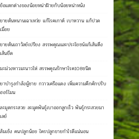
ข้อแตกต่างของน้อยหน่าฝ้ายกับน้อยหน่าหนัง
ขายต้นหนานเฉาเหว่ย แก้โรคเกาต์ เบาหวาน แก้ปวด
เมื่อย
ขายต้นเถาวัลย์เปรียง สรรพคุณและประโยชน์แก้เส้นตึง
เส้นยึด
มะม่วงหาวมะนาวโห่ สรรพคุณรักษาโรค108ชนิด
ยาบำรุงกำลังผู้ชาย กวาวเครือแดง เพิ่มความคึกคักปรับ
ฮอร์โมน
ละมุดกระสวย ละมุดพันธุ์เบาออกลูกเร็ว พันธุ์กระสวยมา
เลย์
ส้มเช้ง คนปลูกน้อย ใครปลูกขายกำไรดีแน่นอน