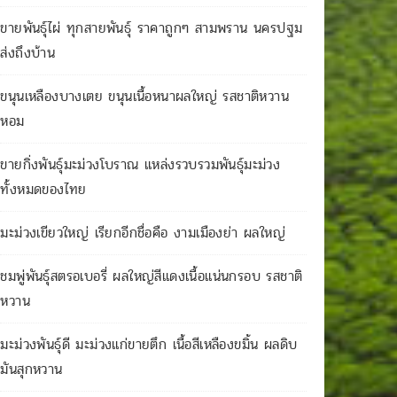
ขายพันธุ์ไผ่ ทุกสายพันธุ์ ราคาถูกๆ สามพราน นครปฐม
ส่งถึงบ้าน
ขนุนเหลืองบางเตย ขนุนเนื้อหนาผลใหญ่ รสชาติหวาน
หอม
ขายกิ่งพันธุ์มะม่วงโบราณ แหล่งรวบรวมพันธุ์มะม่วง
ทั้งหมดของไทย
มะม่วงเขียวใหญ่ เรียกอีกชื่อคือ งามเมืองย่า ผลใหญ่
ชมพู่พันธุ์สตรอเบอรี่ ผลใหญ่สีแดงเนื้อแน่นกรอบ รสชาติ
หวาน
มะม่วงพันธุ์ดี มะม่วงแก่ขายตึก เนื้อสีเหลืองขมิ้น ผลดิบ
มันสุกหวาน