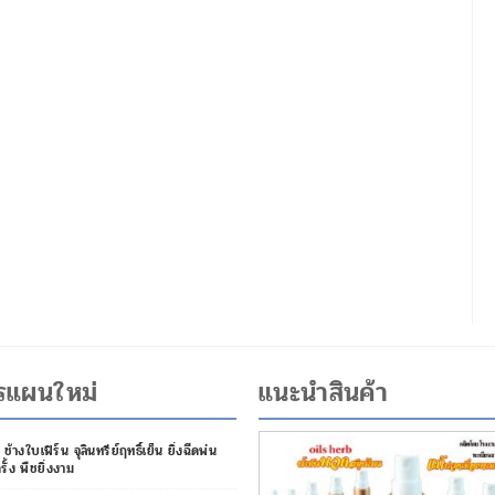
รแผนใหม่
แนะนำสินค้า
ช้างใบเฟิร์น จุลินทรีย์ฤทธิ์เย็น ยิ่งฉีดพ่น
รั้ง พืชยิ่งงาม