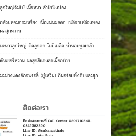
ลูกใหญ่จัมโบ้ เนื้อหนา ลำไยปิงปอง
กล้วยหอมกระเหรี่ยง เนื้อแน่นผลดก เปลือกเหลืองทอง
ผลสุกหวาน
มะนาวลูกใหญ่ ติดลูกดก ไม่มีเมล็ด น้ำหอมทูลเกล้า
ต้นเชอรี่หวาน ผลสุกสีแดงสดเนื้ออร่อย
มะม่วงแดงจักรพรรดิ์ (ยู่เหวิน) กินอร่อยทั้งดิบและสุก
ติดต่อเรา
ติดต่อสอบถามที่ Call Center 0891710545,
0815582320
Line ID: @sukanyathaig
Line ID: yimthais