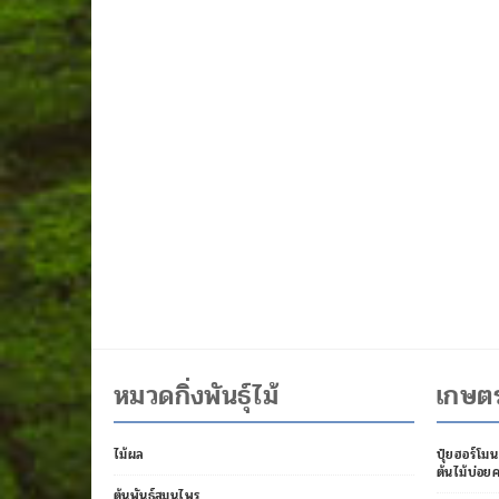
หมวดกิ่งพันธุ์ไม้
เกษต
ไม้ผล
ปุ๋ยฮอร์โมน 
ต้นไม้บ่อยค
ต้นพันธุ์สมุนไพร