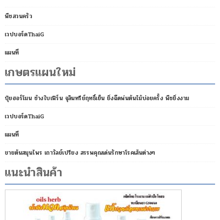
พืชสวนครัว
เวปบอร์ดThaiG
แผนที่
เกษตรแผนใหม่
ปุ๋ยฮอร์โมน ช้างใบเฟิร์น จุลินทรีย์ฤทธิ์เย็น ยิ่งฉีดพ่นต้นไม้บ่อยครั้ง พืชยิ่งงาม
เวปบอร์ดThaiG
แผนที่
ขายต้นสมุนไพร เถาวัลย์เปรียง สรรพคุณเด่นรักษาโรคเส้นต่างๆ
แนะนำสินค้า