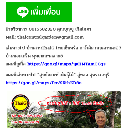
ฝ่ายวิชาการ 0815582320 คุณบุญชู เกิดโภคา
Mail: thaicentralgarden@gmail.com
เส้นทางไป บ้านสวนThaiG ไทยเซ็นทรัล การ์เด้น กฤษดานคร27
บ้านหอมเกร็ด พุทธมณฑลสาย6
แผนที่กูเกิ้ล
https://goo.gl/maps/yaHMTAmCCqs
แผนที่เส้นทางไป “ศูนย์เพาะชำพันธุ์ไม้” อู่ทอง สุพรรณบุรี
https://goo.gl/maps/DovXKthKD6n