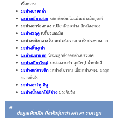
เนื้อหวาน
มะม่วงยายกล่ำ
มะม่วงเขียวเสวย
รสชาติอร่อยไม่แพ้มะม่วงมันขุนศรี
มะม่วงอกร่องทอง
เปลือกผิวมะม่วง สีเหลืองทอง
มะม่วง3ฤดู
เปรี้ยวและมัน
มะม่วงหนังกลางวัน
มะม่วงโบราณ หารับประทานยาก
มะม่วงลิ้นงูเห่า
มะม่วงมหาชนก
นิยมปลูกส่งออกต่างประเทศ
มะม่วงเขียวใหญ่
มะม่วงงามย่า ลุกใหญ่ น้ำหนักดี
มะม่วงแก่ขายตึก
มะม่วงโบราณ เนื้อมะม่วงหอม ผลสุก
หวานชื่นใจ
มะม่วงอาร์ทู อีทู
มะม่วงน้ำดอกไม้สีม่วง
ม่วงจินซิง
ข้อมูลเพิ่มเติม กิ่งพันธุ์มะม่วงต่างๆ ราคาถูก