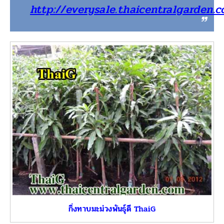
http://everysale.thaicentralgarden.
กิ่งทาบมะม่วงพันธุ์ดี ThaiG