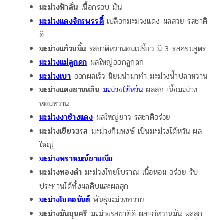
มะม่วงฟ้าลั่น
เนื้อกรอบ มัน
มะม่วงแดงจักรพรรดิ์
เปลือกมะม่วงแดง ผลสวย รสชาติ
ดี
มะม่วงแก้วขมิ้น
รสชาติหวานอมเปรี้ยว มี 3 รสครบสูตร
มะม่วงแม่ลูกดก
ผลใหญ่ออกลูกดก
มะม่วงเบา
ออกผลเร็ว นิยมนำมาทำ มะม่วงน้ำปลาหวาน
มะม่วงแดงซานหลิน
มะม่วงไต้หวัน
ผลสุก เนื้อมะม่วง
หอมหวาน
มะม่วงงาช้างแดง
ผลใหญ่ยาว รสชาติอร่อย
มะม่วงเขียว3รส
มะม่วงกิมหงษ์ เป็นมะม่วงไต้หวัน ผล
ใหญ่
มะม่วงพราหมณ์ขายเมีย
มะม่วงทองดำ
มะม่วงไทยโบราณ เนื้อหอม อร่อย รับ
ประทานได้ทั้งผลดิบและผลสุก
มะม่วงโชคอนันต์
พันธุ์มะม่วงทวาย
มะม่วงมันขุนศรี
มะม่วงรสชาติดี ผลแก่หวานมัน ผลสุก