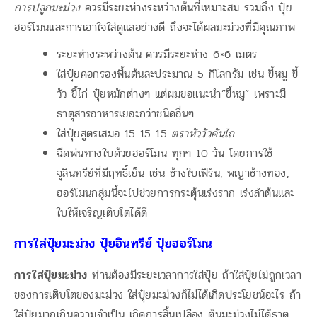
การปลูกมะม่วง
ควรมีระยะห่างระหว่างต้นที่เหมาะสม รวมถึง ปุ๋ย
ฮอร์โมนและการเอาใจใส่ดูแลอย่างดี ถึงจะได้ผลมะม่วงที่มีคุณภาพ
ระยะห่างระหว่างต้น ควรมีระยะห่าง 6×6 เมตร
ใส่ปุ๋ยคอกรองพื้นต้นละประมาณ 5 กิโลกรัม เช่น ขี้หมู ขี้
วัว ขี้ไก่ ปุ๋ยหมักต่างๆ แต่ผมขอแนะนำ”ขี้หมู” เพราะมี
ธาตุสารอาหารเยอะกว่าชนิดอื่นๆ
ใส่ปุ๋ยสูตรเสมอ 15-15-15
ตราหัววัวคันไถ
ฉีดพ่นทางใบด้วยฮอร์โมน ทุกๆ 10 วัน โดยการใช้
จุลินทรีย์ที่มีฤทธิ์เย็น เช่น ช้างใบเฟิร์น, พญาช้างทอง,
ฮอร์โมนกลุ่มนี้จะไปช่วยการกระตุ้นเร่งราก เร่งลำต้นและ
ใบให้เจริญเติบโตได้ดี
การใส่ปุ๋ยมะม่วง ปุ๋ยอินทรีย์ ปุ๋ยฮอร์โมน
การใส่ปุ๋ยมะม่วง
ท่านต้องมีระยะเวลาการใส่ปุ๋ย ถ้าใส่ปุ๋ยไม่ถูกเวลา
ของการเติบโตของมะม่วง ใส่ปุ๋ยมะม่วงก็ไม่ได้เกิดประโยชน์อะไร ถ้า
ใส่ปุ๋ยมากเกินความจำเป็น เกิดการสิ้นเปลือง ต้นมะม่วงไม่ได้ธาตุ