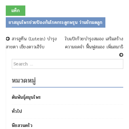
แท็ก
ยาสมุนไพรช่วยป้องกันโรคกระดูกพรุน ว่านชักมดลูก
นำทางโพสต์
สารลูทีน (Lutein) บำรุง
ใบแป๊ะก๊วยบำรุงสมอง เสริมสร้าง
สายตา เชียงดาวเฮิร์บ
ความจดจำ ฟื้นฟูสมอง เพิ่มสมาธิ
ผลการค้นหา: %s
หมวดหมู่
ต้นพันธุ์สมุนไพร
ทั่วไป
พืชสวนครัว