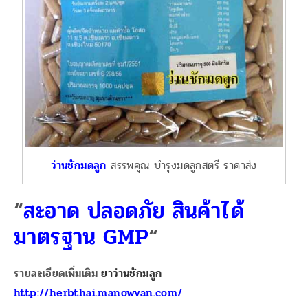
ว่านชักมดลูก
สรรพคุณ บำรุงมดลูกสตรี ราคาส่ง
“
สะอาด ปลอดภัย สินค้าได้
มาตรฐาน GMP
“
รายละเอียดเพิ่มเติม
ยาว่านชักมลูก
http://herbthai.manowvan.com/