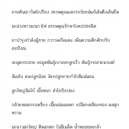
ขายต้นเถาวัลย์เปรียง สรรพคุณและประโยชน์แก้เส้นตึงเส้นยึด
มะม่วงหาวมะนาวโห่ สรรพคุณรักษาโรค108ชนิด
ยาบำรุงกำลังผู้ชาย กวาวเครือแดง เพิ่มความคึกคักปรับ
ฮอร์โมน
ละมุดกระสวย ละมุดพันธุ์เบาออกลูกเร็ว พันธุ์กระสวยมาเลย์
ส้มเช้ง คนปลูกน้อย ใครปลูกขายกำไรดีแน่นอน
ลูกใหญ่จัมโบ้ เนื้อหนา ลำไยปิงปอง
กล้วยหอมกระเหรี่ยง เนื้อแน่นผลดก เปลือกเหลืองทอง ผลสุก
หวาน
มะนาวลูกใหญ่ ติดลูกดก ไม่มีเมล็ด น้ำหอมทูลเกล้า