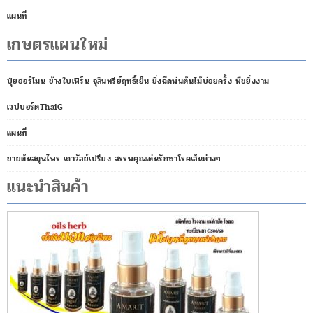
แผนที่
เกษตรแผนใหม่
ปุ๋ยฮอร์โมน ช้างใบเฟิร์น จุลินทรีย์ฤทธิ์เย็น ยิ่งฉีดพ่นต้นไม้บ่อยครั้ง พืชยิ่งงาม
เวปบอร์ดThaiG
แผนที่
ขายต้นสมุนไพร เถาวัลย์เปรียง สรรพคุณเด่นรักษาโรคเส้นต่างๆ
แนะนำสินค้า