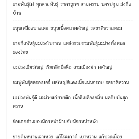
ขายพันธุ์ไผ่ ทุกสายพันธุ์ ราคาถูกๆ สามพราน นครปฐม ส่งถึง
บ้าน
ขนุนเหลืองบางเตย ขนุนเนื้อหนาผลใหญ่ รสชาติหวานหอม
ขายกิ่งพันธุ์มะม่วงโบราณ แหล่งรวบรวมพันธุ์มะม่วงทั้งหมด
ของไทย
มะม่วงเขียวใหญ่ เรียกอีกชื่อคือ งามเมืองย่า ผลใหญ่
ชมพู่พันธุ์สตรอเบอรี่ ผลใหญ่สีแดงเนื้อแน่นกรอบ รสชาติหวาน
มะม่วงพันธุ์ดี มะม่วงแก่ขายตึก เนื้อสีเหลืองขมิ้น ผลดิบมันสุก
หวาน
ข้อแตกต่างของน้อยหน่าฝ้ายกับน้อยหน่าหนัง
ขายต้นหนานเฉาเหว่ย แก้โรคเกาต์ เบาหวาน แก้ปวดเมื่อย