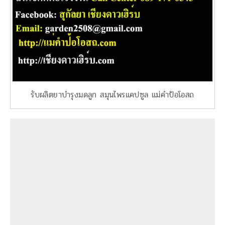
รับผลิตยาบำรุงมดลูก สมุนไพรแคปซูล แม่คำป้อโอสถ