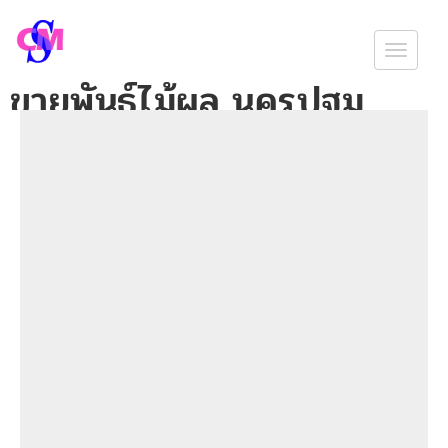
Togg
ขายพันธุ์ไม้ผล นครปฐม
navig
พันธุ์ไม้ผล ไม้ป่า ราคาถูก จัดส่งถึงบ้าน