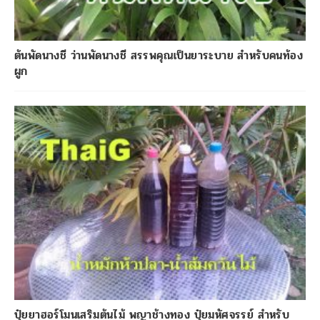
ต้นพัดนางชี ว่านพัดนางชี สรรพคุณเป็นยาระบาย สำหรับคนท้อง
ผูก
ปุ๋ยยาฮอร์โมนเสริมต้นไม้ พญาช้างทอง ปุ๋ยมหัศจรรย์ สำหรับ