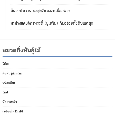
ต้นเชอรี่หวาน ผลสุกสีแดงสดเนื้ออร่อย
มะม่วงแดงจักรพรรดิ์ (ยู่เหวิน) กินอร่อยทั้งดิบและสุก
หมวดกิ่งพันธุ์ไม้
ไม้ผล
ต้นพันธุ์สมุนไพร
หน่อกล้วย
ไม้ป่า
พืชสวนครัว
เวปบอร์ดThaiG