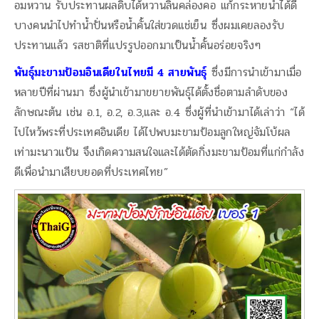
อมหวาน รับประทานผลดิบได้หวานลิ้นคล่องคอ แก้กระหายน้ำได้ดี
บางคนนำไปทำน้ำปั่นหรือน้ำคั้นใส่ขวดแช่เย็น ซึ่งผมเคยลองรับ
ประทานแล้ว รสชาติที่แปรรูปออกมาเป็นน้ำคั้นอร่อยจริงๆ
พันธุ์มะขามป้อมอินเดียในไทยมี 4 สายพันธุ์
ซึ่งมีการนำเข้ามาเมื่อ
หลายปีที่ผ่านมา ซึ่งผู้นำเข้ามาขยายพันธุ์ได้ตั้งชื่อตามลำดับของ
ลักษณะต้น เช่น อ.1, อ.2, อ.3,และ อ.4 ซึ่งผู้ที่นำเข้ามาได้เล่าว่า “ได้
ไปไหว้พระที่ประเทศอินเดีย ได้ไปพบมะขามป้อมลูกใหญ่จัมโบ้ผล
เท่ามะนาวแป้น จึงเกิดความสนใจและได้ตัดกิ่งมะขามป้อมที่แก่กำลัง
ดีเพื่อนำมาเสียบยอดที่ประเทศไทย”