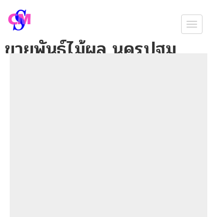
Togg
ขายพันธุ์ไม้ผล นครปฐม
navig
พันธุ์ไม้ผล ไม้ป่า ราคาถูก จัดส่งถึงบ้าน