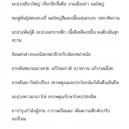
มะม่วงเขียวใหญ่ เรียกอีกชื่อคือ งามเมืองย่า ผลใหญ่
ชมพู่พันธุ์สตรอเบอรี่ ผลใหญ่สีแดงเนื้อแน่นกรอบ รสชาติหวาน
มะม่วงพันธุ์ดี มะม่วงแก่ขายตึก เนื้อสีเหลืองขมิ้น ผลดิบมันสุก
หวาน
ข้อแตกต่างของน้อยหน่าฝ้ายกับน้อยหน่าหนัง
ขายต้นหนานเฉาเหว่ย แก้โรคเกาต์ เบาหวาน แก้ปวดเมื่อย
ขายต้นเถาวัลย์เปรียง สรรพคุณและประโยชน์แก้เส้นตึงเส้นยึด
มะม่วงหาวมะนาวโห่ สรรพคุณรักษาโรค108ชนิด
ยาบำรุงกำลังผู้ชาย กวาวเครือแดง เพิ่มความคึกคักปรับ
ฮอร์โมน