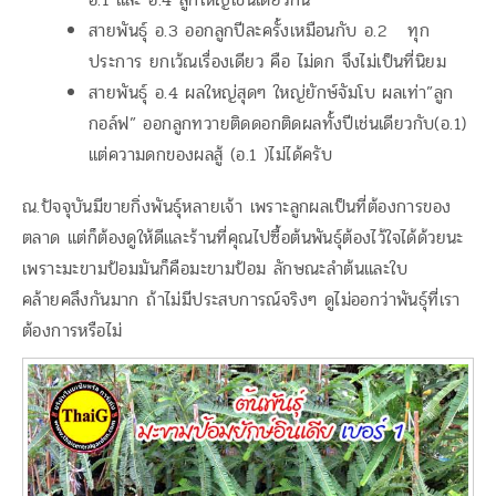
สายพันธุ์ อ.3 ออกลูกปีละครั้งเหมือนกับ อ.2 ทุก
ประการ ยกเว้ณเรื่องเดียว คือ ไม่ดก จึงไม่เป็นที่นิยม
สายพันธุ์ อ.4 ผลใหญ่สุดๆ ใหญ่ยักษ์จัมโบ ผลเท่า”ลูก
กอล์ฟ” ออกลูกทวายติดดอกติดผลทั้งปีเช่นเดียวกับ(อ.1)
แต่ความดกของผลสู้ (อ.1 )ไม่ได้ครับ
ณ.ปัจจุบันมีขายกิ่งพันธุ์หลายเจ้า เพราะลูกผลเป็นที่ต้องการของ
ตลาด แต่ก็ต้องดูให้ดีและร้านที่คุณไปซื้อต้นพันธุ์ต้องไว้ใจได้ด้วยนะ
เพราะมะขามป้อมมันก็คือมะขามป้อม ลักษณะลำต้นและใบ
คล้ายคลึงกันมาก ถ้าไม่มีประสบการณ์จริงๆ ดูไม่ออกว่าพันธุ์ที่เรา
ต้องการหรือไม่