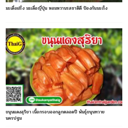
มะเดื่อฝรั่ง มะเดื่อญี่ปุ่น หอมหวานรสชาติดี ป้องกันมะเร็ง
ขนุนแดงสุริยา เนื้อกรอบออกลูกตลอดปี พันธุ์ขนุนทวาย
นครปฐม