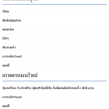
ไม้ผล
ต้นพันธุ์สมุนไพร
หน่อกล้วย
ไม้ป่า
พืชสวนครัว
เวปบอร์ดThaiG
แผนที่
เกษตรแผนใหม่
ปุ๋ยฮอร์โมน ช้างใบเฟิร์น จุลินทรีย์ฤทธิ์เย็น ยิ่งฉีดพ่นต้นไม้บ่อยครั้ง พืชยิ่งงาม
เวปบอร์ดThaiG
แผนที่