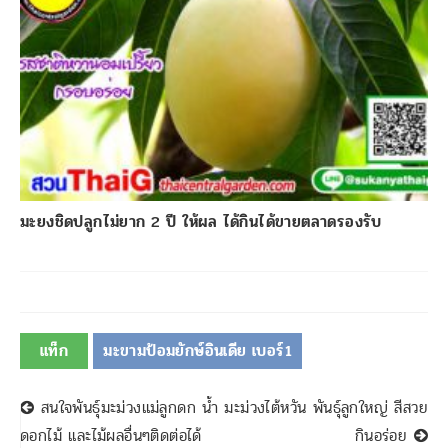
มะยงชิดปลูกไม่ยาก 2 ปี ให้ผล ได้กินได้ขายตลาดรองรับ
แท็ก
มะขามป้อมยักษ์อินเดีย เบอร์1
นำทางโพสต์
สนใจพันธุ์มะม่วงแม่ลูกดก น้ำ
มะม่วงไต้หวัน พันธุ์ลูกใหญ่ สีสวย
ดอกไม้ และไม้ผลอื่นๆติดต่อได้
กินอร่อย