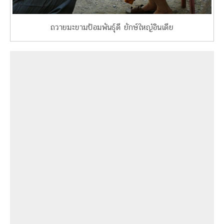
ถวายมะขามป้อมพันธุ์ดี ยักษ์ใหญ๋อินเดีย