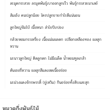
ละมุดกระสวย ละมุดพันธุ์เบาออกลูกเร็ว พันธุ์กระสวยมาเลย์
ส้มเช้ง คนปลูกน้อย ใครปลูกขายกำไรดีแน่นอน
ลูกใหญ่จัมโบ้ เนื้อหนา ลำไยปิงปอง
กล้วยหอมกระเหรี่ยง เนื้อแน่นผลดก เปลือกเหลืองทอง ผลสุก
หวาน
มะนาวลูกใหญ่ ติดลูกดก ไม่มีเมล็ด น้ำหอมทูลเกล้า
ต้นเชอรี่หวาน ผลสุกสีแดงสดเนื้ออร่อย
มะม่วงแดงจักรพรรดิ์ (ยู่เหวิน) กินอร่อยทั้งดิบและสุก
หมวดกิ่งพันธุ์ไม้